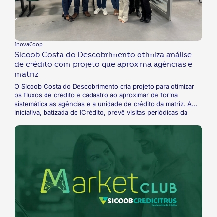
InovaCoop
Sicoob Costa do Descobrimento otimiza análise
de crédito com projeto que aproxima agências e
matriz
O Sicoob Costa do Descobrimento cria projeto para otimizar
os fluxos de crédito e cadastro ao aproximar de forma
sistemática as agências e a unidade de crédito da matriz. A
iniciativa, batizada de ICrédito, prevê visitas periódicas da
matriz aos doze pontos de atendimento, focadas tanto em
esclarecer dúvidas e apresentar novidades, quanto em ouvir
as dificuldades da equipe e desenvolver soluções conjuntas.
O resultado já pode ser mensurado em dados como
cooperados mais ativos na carteira e redução dos índices de
inadimplência e provisões.