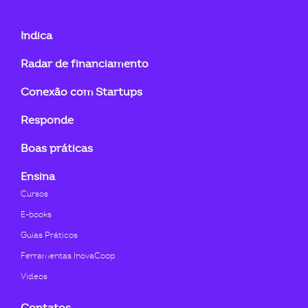
fab
fab
fab
fab
fab
fab
fa-
fa-
fa-
fa-
fa-
fa-
Indica
linkedin-
instagram
youtube
twitter
facebook-
flickr
Radar de financiamento
in
f
Conexão com Startups
Responde
Boas práticas
Ensina
Cursos
E-books
Guias Práticos
Ferramentas InovaCoop
Videos