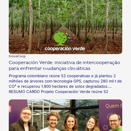
InovaCoop
Cooperación Verde: iniciativa de intercooperação
para enfrentar mudanças climáticas
Programa colombiano reúne 52 cooperativas e já plantou 2
milhões de árvores com tecnologia GPS, capturou 280 mil t de
CO² e recuperou 1.800 hectares de solos degradados.
RESUMO CARDO Projeto Cooperación Verde reúne 52
cooperativas colombianas de diversos ramos do
cooperativismo. Criado em 2009, este programa de
intercooperação visa a desenvolver projetos de
reflorestamento, compensação de pegada de carbono e
recuperação de solos. A finalidade é enfrentar as mudanças
climáticas. Além disso, a comercialização de crédito de
carbono gera receita, assim como a produção de madeira