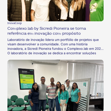
certificada e produtos orgânicos.
InovaCoop
Complexo.lab by Sicredi Pioneira se torna
referência em inovação com propósito
Laboratório de inovação lidera um portfólio de projetos que
visam desenvolver a comunidade. Com uma história
inovadora, a Sicredi Pioneira fundou o Complexo.lab em 2021.
O laboratório de inovação se dedica a encontrar soluções
para problemas da comunidade, sem a necessidade de obter
resultados imediatos. Para isso, o Complexo.lab faz parcerias
e realiza projetos como o RadarCoop, o AceleraCoop e o
Comunitá, dentre outros. A iniciativa já é referência dentro e
fora do cooperativismo e começa 2024 em uma nova fase.