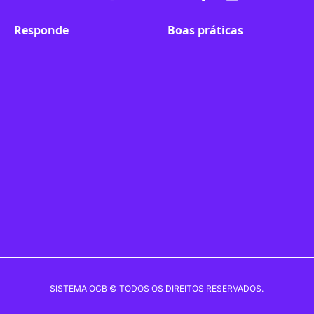
fa-
fa-
fa-
fa-
fa-
fa-
Responde
Boas práticas
linkedin-
instagram
youtube
twitter
facebook-
flickr
in
f
SISTEMA OCB © TODOS OS DIREITOS RESERVADOS.