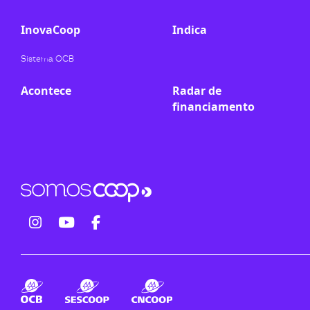
InovaCoop
Indica
Sistema OCB
Acontece
Radar de
financiamento
fab
fab
fab
fa-
fa-
fa-
instagram
youtube
facebook-
f