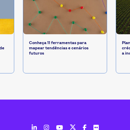
Conheça 11 ferramentas para
Pla
 de
mapear tendências e cenários
cré
futuros
a i
fab
fab
fab
fab
fab
fab