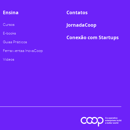
Ensina
Contatos
JornadaCoop
Cursos
E-books
Conexão com Startups
Guias Práticos
Ferramentas InovaCoop
Videos