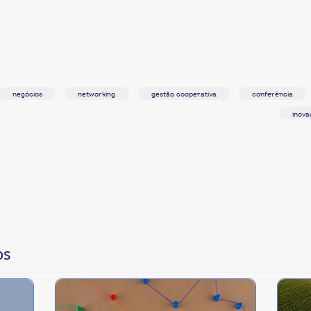
negócios
networking
gestão cooperativa
conferência
inova
os