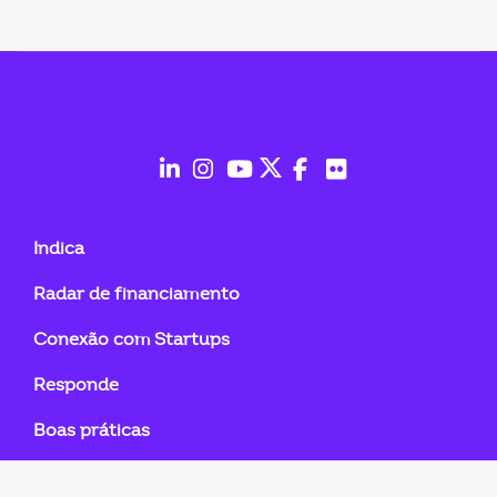
fab
fab
fab
fab
fab
fab
fa-
fa-
fa-
fa-
fa-
fa-
Indica
linkedin-
instagram
youtube
twitter
facebook-
flickr
Radar de financiamento
in
f
Conexão com Startups
Responde
Boas práticas
Ensina