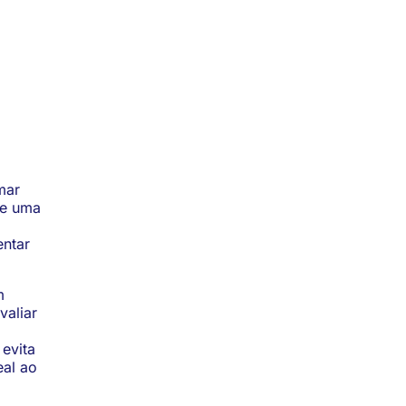
mar
ue uma
entar
m
valiar
 evita
eal ao