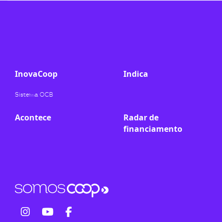
InovaCoop
Indica
Sistema OCB
Acontece
Radar de
financiamento
fab
fab
fab