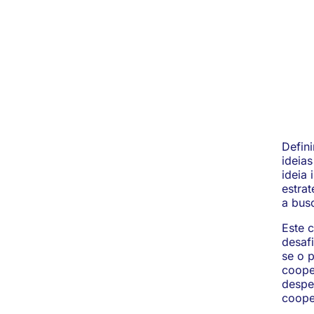
Defin
ideia
ideia
estra
a bus
Este 
desafi
se o 
cooper
desper
coope