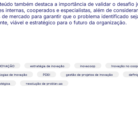
teúdo também destaca a importância de validar o desafio j
es internas, cooperados e especialistas, além de considerar
 de mercado para garantir que o problema identificado sej
nte, viável e estratégico para o futuro da organização.
INOVAÇÃO
estratégia de inovação
inovacoop
Inovação no coop
ogias de inovação
PD&I
gestão de projetos de inovação
defin
atégica
resolução de problemas
cooperativas educacionais ficarem de olho em 2026