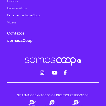
E-books
Guias Práticos
Ferramentas InovaCoop
Videos
Contatos
JornadaCoop
fab
fab
fab
fa-
fa-
fa-
instagram
youtube
facebook-
SISTEMA OCB © TODOS OS DIREITOS RESERVADOS.
f