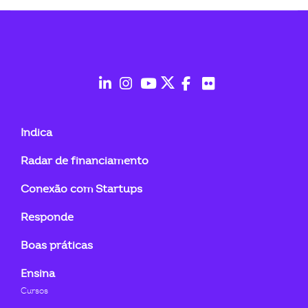
fab
fab
fab
fab
fab
fab
fa-
fa-
fa-
fa-
fa-
fa-
Indica
linkedin-
instagram
youtube
twitter
facebook-
flickr
Radar de financiamento
in
f
Conexão com Startups
Responde
Boas práticas
Ensina
Cursos