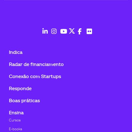
fab
fab
fab
fab
fab
fab
fa-
fa-
fa-
fa-
fa-
fa-
Indica
linkedin-
instagram
youtube
twitter
facebook-
flickr
Radar de financiamento
in
f
Conexão com Startups
Responde
Boas práticas
Ensina
Cursos
E-books