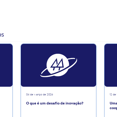
 a jornada de inovação da Unimed-BH, com Frederico Peret
os
04 de março de 2026
12 de
O que é um desafio de inovação?
Uma
coop