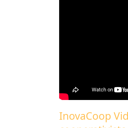
ook-
InovaCoop Vid