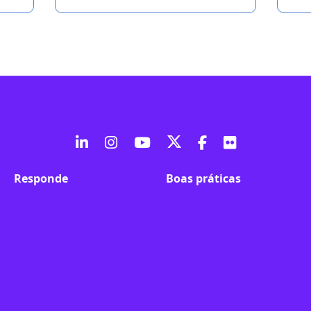
fab
fab
fab
fab
fab
fab
fa-
fa-
fa-
fa-
fa-
fa-
Responde
Boas práticas
linkedin-
instagram
youtube
twitter
facebook-
flickr
in
f