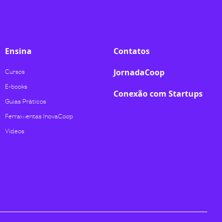
Ensina
Contatos
JornadaCoop
Cursos
E-books
Conexão com Startups
Guias Práticos
Ferramentas InovaCoop
Videos