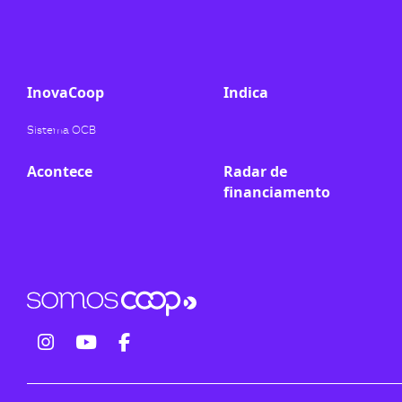
ook-
InovaCoop
Indica
Sistema OCB
Acontece
Radar de
financiamento
fab
fab
fab
fa-
fa-
fa-
instagram
youtube
facebook-