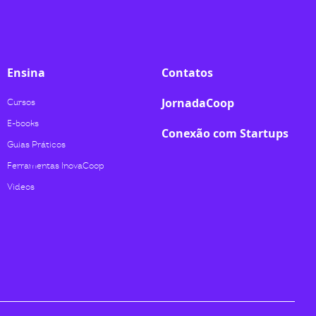
Ensina
Contatos
JornadaCoop
Cursos
E-books
Conexão com Startups
Guias Práticos
Ferramentas InovaCoop
Videos