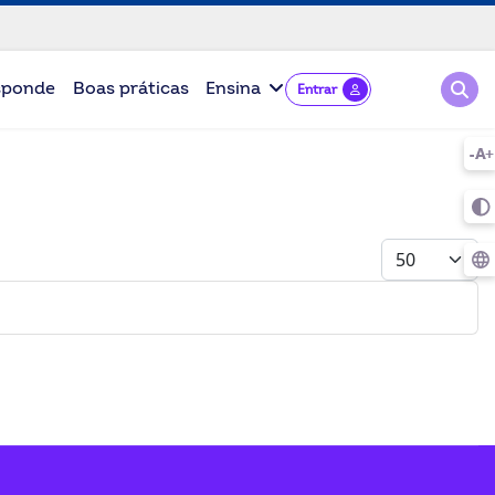
Pesqu
sponde
Boas práticas
Ensina
Entrar
Mostrar #