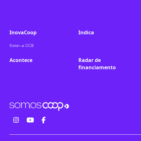
ook-
InovaCoop
Indica
Sistema OCB
Acontece
Radar de
financiamento
fab
fab
fab
fa-
fa-
fa-
instagram
youtube
facebook-