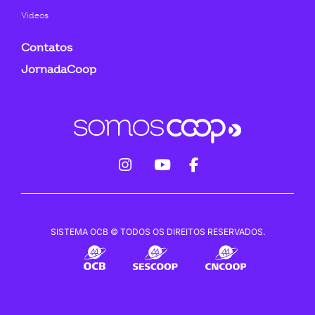
Videos
Contatos
JornadaCoop
fab
fab
fab
fa-
fa-
fa-
instagram
youtube
facebook-
SISTEMA OCB © TODOS OS DIREITOS RESERVADOS.
f