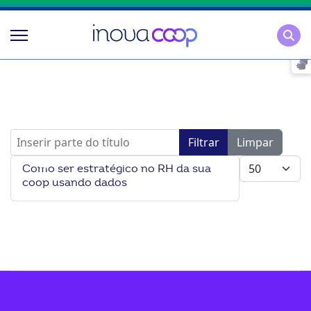
Pesqu
Inserir parte do título
Filtrar
Limpar
Mostrar #
Como ser estratégico no RH da sua
coop usando dados