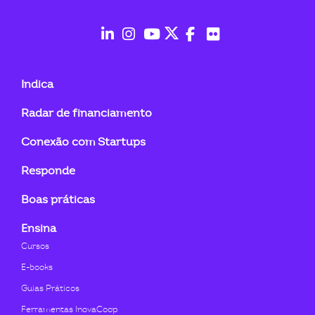
ook-
fab
fab
fab
fab
fab
fab
fa-
fa-
fa-
fa-
fa-
fa-
Indica
linkedin-
instagram
youtube
twitter
facebook-
flickr
Radar de financiamento
in
f
Conexão com Startups
Responde
Boas práticas
Ensina
Cursos
E-books
Guias Práticos
Ferramentas InovaCoop