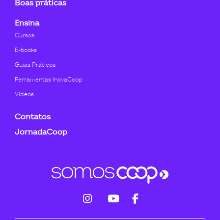
Boas práticas
Ensina
Cursos
E-books
Guias Práticos
Ferramentas InovaCoop
Videos
Contatos
JornadaCoop
fab
fab
fab