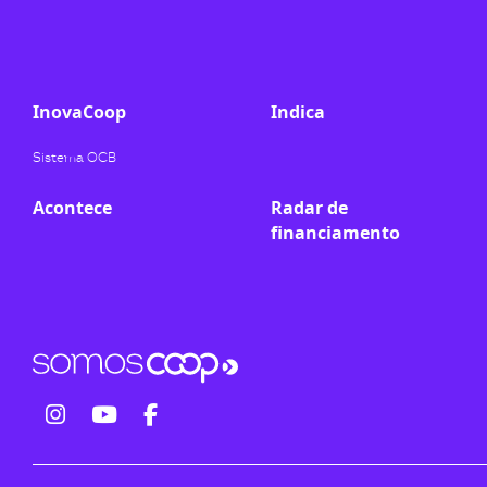
ook-
InovaCoop
Indica
Sistema OCB
Acontece
Radar de
financiamento
fab
fab
fab
fa-
fa-
fa-
instagram
youtube
facebook-