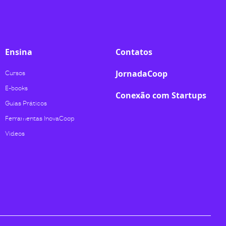
Ensina
Contatos
JornadaCoop
Cursos
E-books
Conexão com Startups
Guias Práticos
Ferramentas InovaCoop
Videos