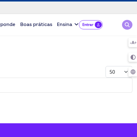
Pesqu
sponde
Boas práticas
Ensina
Entrar
Mostrar #