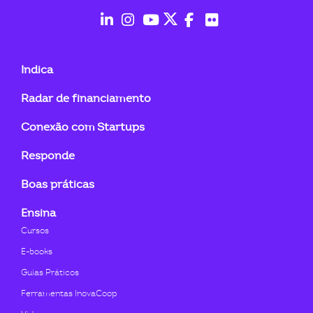
ook-
fab
fab
fab
fab
fab
fab
fa-
fa-
fa-
fa-
fa-
fa-
Indica
linkedin-
instagram
youtube
twitter
facebook-
flickr
Radar de financiamento
in
f
Conexão com Startups
Responde
Boas práticas
Ensina
Cursos
E-books
Guias Práticos
Ferramentas InovaCoop