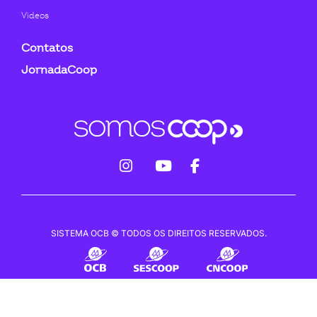
Videos
Contatos
JornadaCoop
fab
fab
fab
fa-
fa-
fa-
instagram
youtube
facebook-
SISTEMA OCB © TODOS OS DIREITOS RESERVADOS.
f