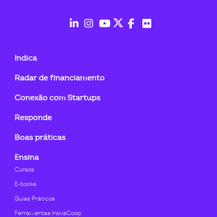
ook-
fab
fab
fab
fab
fab
fab
fa-
fa-
fa-
fa-
fa-
fa-
Indica
linkedin-
instagram
youtube
twitter
facebook-
flickr
Radar de financiamento
in
f
Conexão com Startups
Responde
Boas práticas
Ensina
Cursos
E-books
Guias Práticos
Ferramentas InovaCoop