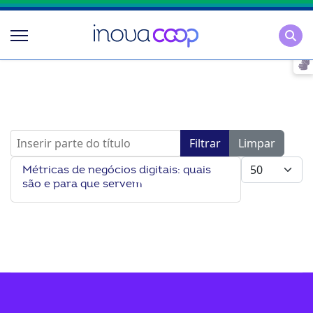
Pesqu
Inserir parte do título
Filtrar
Limpar
Mostrar #
Métricas de negócios digitais: quais
são e para que servem