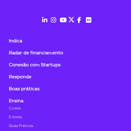
ook-
fab
fab
fab
fab
fab
fab
fa-
fa-
fa-
fa-
fa-
fa-
Indica
linkedin-
instagram
youtube
twitter
facebook-
flickr
Radar de financiamento
in
f
Conexão com Startups
Responde
Boas práticas
Ensina
Cursos
E-books
Guias Práticos