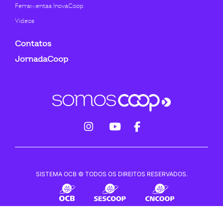
Ferramentas InovaCoop
Videos
Contatos
JornadaCoop
fab
fab
fab
fa-
fa-
fa-
instagram
youtube
facebook-
SISTEMA OCB © TODOS OS DIREITOS RESERVADOS.
f