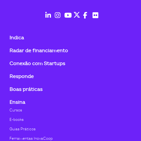
ook-
fab
fab
fab
fab
fab
fab
fa-
fa-
fa-
fa-
fa-
fa-
Indica
linkedin-
instagram
youtube
twitter
facebook-
flickr
Radar de financiamento
in
f
Conexão com Startups
Responde
Boas práticas
Ensina
Cursos
E-books
Guias Práticos
Ferramentas InovaCoop