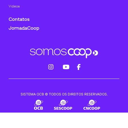
Videos
Contatos
JornadaCoop
fab
fab
fab
fa-
fa-
fa-
instagram
youtube
facebook-
SISTEMA OCB © TODOS OS DIREITOS RESERVADOS.
f