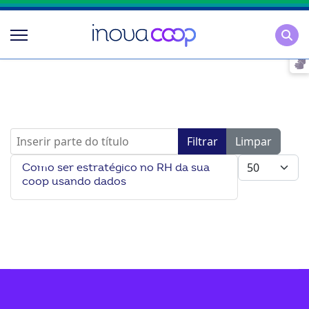
Pesqu
Inserir parte do título
Filtrar
Limpar
Mostrar #
Como ser estratégico no RH da sua
coop usando dados