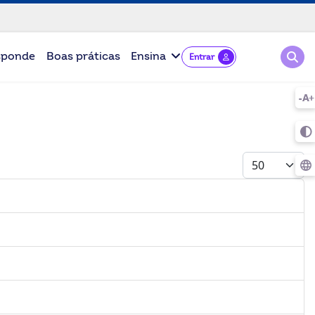
Pesqu
sponde
Boas práticas
Ensina
Entrar
Mostrar #