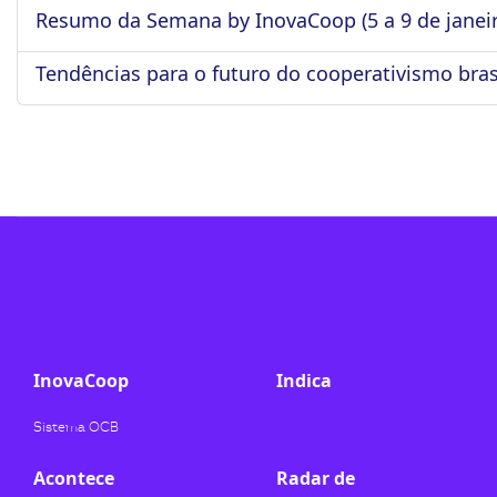
Resumo da Semana by InovaCoop (5 a 9 de janeir
ook-
Tendências para o futuro do cooperativismo br
InovaCoop
Indica
Sistema OCB
Acontece
Radar de