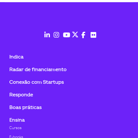
ook-
fab
fab
fab
fab
fab
fab
fa-
fa-
fa-
fa-
fa-
fa-
Indica
linkedin-
instagram
youtube
twitter
facebook-
flickr
Radar de financiamento
in
f
Conexão com Startups
Responde
Boas práticas
Ensina
Cursos
E-books