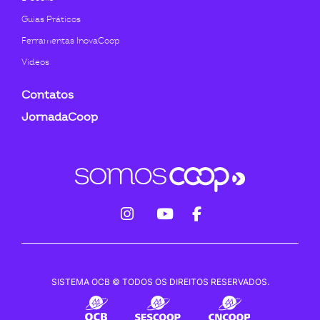
Guias Práticos
Ferramentas InovaCoop
Videos
Contatos
JornadaCoop
fab
fab
fab
fa-
fa-
fa-
instagram
youtube
facebook-
SISTEMA OCB © TODOS OS DIREITOS RESERVADOS.
f