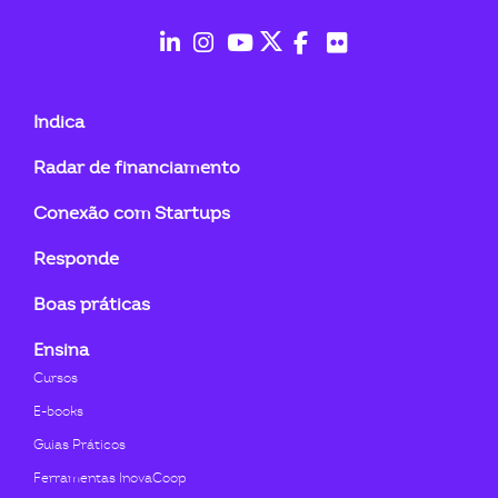
fab
fab
fab
fab
fab
fab
fa-
fa-
fa-
fa-
fa-
fa-
Indica
linkedin-
instagram
youtube
twitter
facebook-
flickr
Radar de financiamento
in
f
Conexão com Startups
Responde
Boas práticas
Ensina
Cursos
E-books
Guias Práticos
Ferramentas InovaCoop