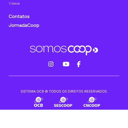
Videos
Contatos
JornadaCoop
fab
fab
fab
fa-
fa-
fa-
instagram
youtube
facebook-
SISTEMA OCB © TODOS OS DIREITOS RESERVADOS.
f