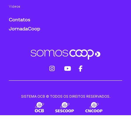
Videos
Contatos
JornadaCoop
fab
fab
fab
fa-
fa-
fa-
instagram
youtube
facebook-
SISTEMA OCB © TODOS OS DIREITOS RESERVADOS.
f