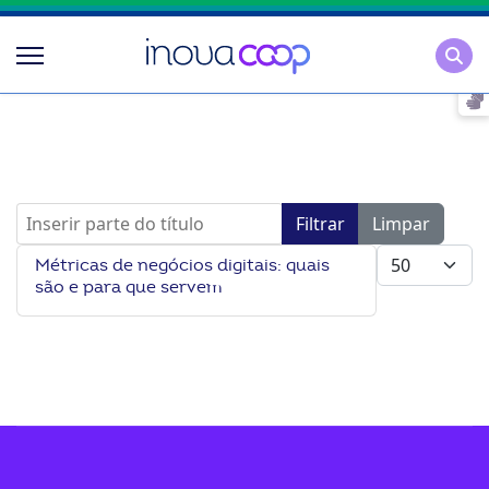
Pesqu
Inserir parte do título
Filtrar
Limpar
Mostrar #
Métricas de negócios digitais: quais
são e para que servem