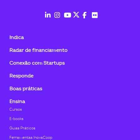
ook-
fab
fab
fab
fab
fab
fab
fa-
fa-
fa-
fa-
fa-
fa-
Indica
linkedin-
instagram
youtube
twitter
facebook-
flickr
Radar de financiamento
in
f
Conexão com Startups
Responde
Boas práticas
Ensina
Cursos
E-books
Guias Práticos
Ferramentas InovaCoop