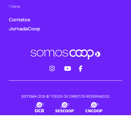
Videos
Contatos
JornadaCoop
fab
fab
fab
fa-
fa-
fa-
instagram
youtube
facebook-
SISTEMA OCB © TODOS OS DIREITOS RESERVADOS.
f