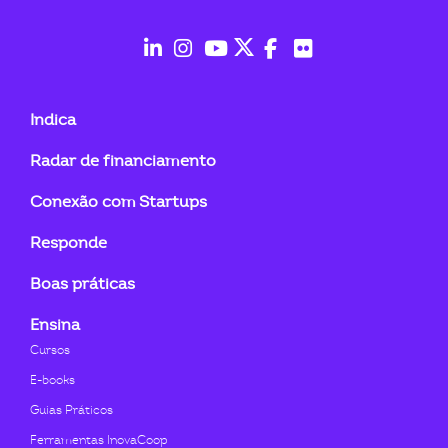
ook-
fab
fab
fab
fab
fab
fab
fa-
fa-
fa-
fa-
fa-
fa-
Indica
linkedin-
instagram
youtube
twitter
facebook-
flickr
Radar de financiamento
in
f
Conexão com Startups
Responde
Boas práticas
Ensina
Cursos
E-books
Guias Práticos
Ferramentas InovaCoop