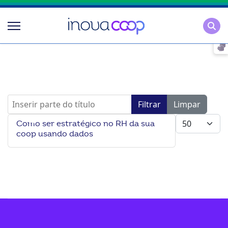
Pesqu
Inserir parte do título
Filtrar
Limpar
Mostrar #
Como ser estratégico no RH da sua
coop usando dados