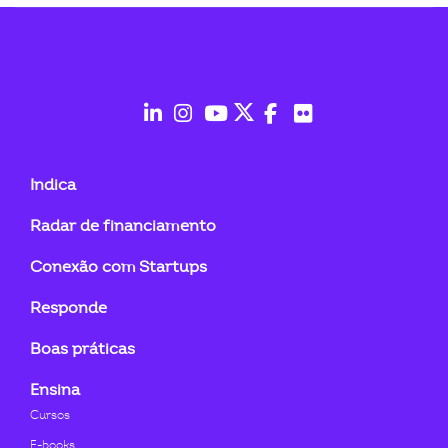
ook-
fab
fab
fab
fab
fab
fab
fa-
fa-
fa-
fa-
fa-
fa-
Indica
linkedin-
instagram
youtube
twitter
facebook-
flickr
Radar de financiamento
in
f
Conexão com Startups
Responde
Boas práticas
Ensina
Cursos
E-books