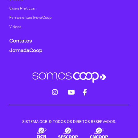
Guias Práticos
Ferramentas InovaCoop
Videos
Contatos
JornadaCoop
fab
fab
fab
fa-
fa-
fa-
instagram
youtube
facebook-
SISTEMA OCB © TODOS OS DIREITOS RESERVADOS.
f