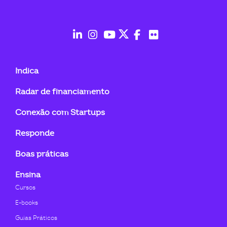
ook-
fab
fab
fab
fab
fab
fab
fa-
fa-
fa-
fa-
fa-
fa-
Indica
linkedin-
instagram
youtube
twitter
facebook-
flickr
Radar de financiamento
in
f
Conexão com Startups
Responde
Boas práticas
Ensina
Cursos
E-books
Guias Práticos