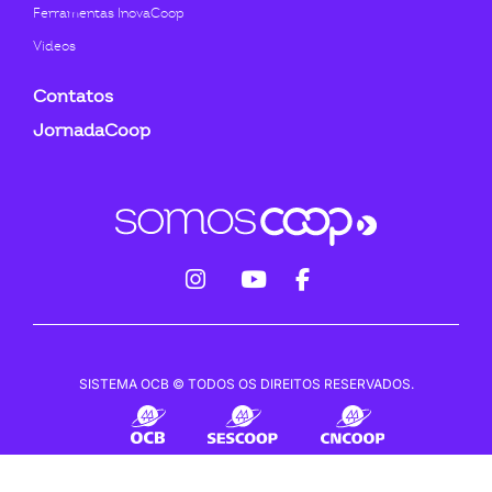
Ferramentas InovaCoop
Videos
Contatos
JornadaCoop
fab
fab
fab
fa-
fa-
fa-
instagram
youtube
facebook-
SISTEMA OCB © TODOS OS DIREITOS RESERVADOS.
f