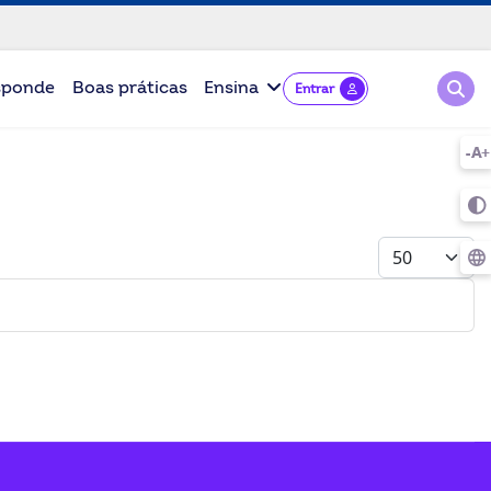
Pesqu
sponde
Boas práticas
Ensina
Entrar
Mostrar #