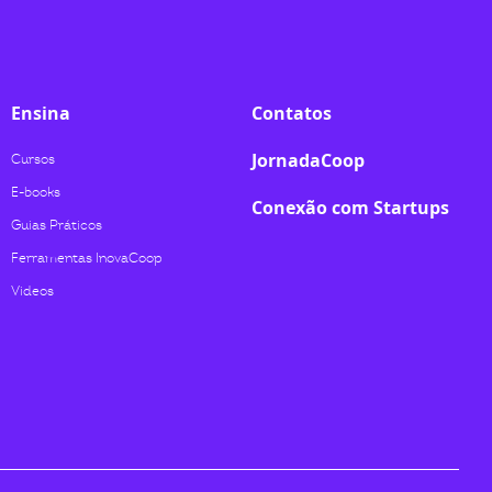
Ensina
Contatos
JornadaCoop
Cursos
E-books
Conexão com Startups
Guias Práticos
Ferramentas InovaCoop
Videos