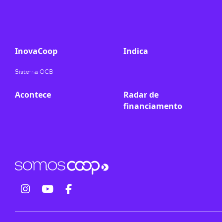
ook-
InovaCoop
Indica
Sistema OCB
Acontece
Radar de
financiamento
fab
fab
fab
fa-
fa-
fa-
instagram
youtube
facebook-