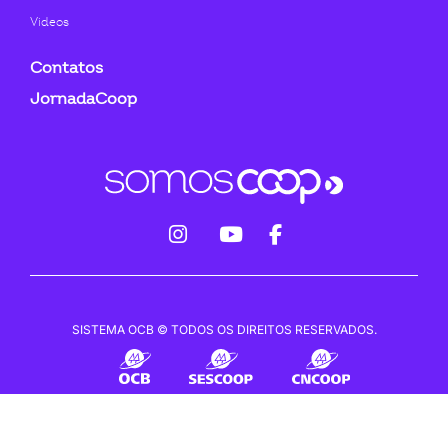
Videos
Contatos
JornadaCoop
fab
fab
fab
fa-
fa-
fa-
instagram
youtube
facebook-
SISTEMA OCB © TODOS OS DIREITOS RESERVADOS.
f