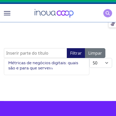
Pesqu
Inserir parte do título
Filtrar
Limpar
Mostrar #
Métricas de negócios digitais: quais
são e para que servem