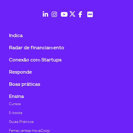
ook-
fab
fab
fab
fab
fab
fab
fa-
fa-
fa-
fa-
fa-
fa-
Indica
linkedin-
instagram
youtube
twitter
facebook-
flickr
Radar de financiamento
in
f
Conexão com Startups
Responde
Boas práticas
Ensina
Cursos
E-books
Guias Práticos
Ferramentas InovaCoop