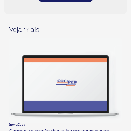
Veja mais
InovaCoop
Cooped: migração das aulas presenciais para