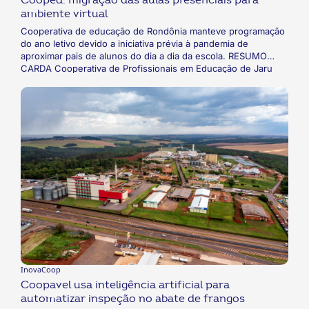
ambiente virtual
Cooperativa de educação de Rondônia manteve programação
do ano letivo devido a iniciativa prévia à pandemia de
aproximar pais de alunos do dia a dia da escola. RESUMO
CARDA Cooperativa de Profissionais em Educação de Jaru
(COOPED), de Rondônia, de Ensino Fundamental e Médio,
vinha, desde 2019, desenvolvendo formas de aproximar as
famílias dos alunos do dia a dia da escola. Por isso, quando
foi declarada a necessidade de isolamento social a
cooperativa teve facilidade para substituir as aulas presenciais
pelas virtuais com uso de uma plataforma própria do sistema
de ensino adotado pela instituição.
InovaCoop
Coopavel usa inteligência artificial para
automatizar inspeção no abate de frangos