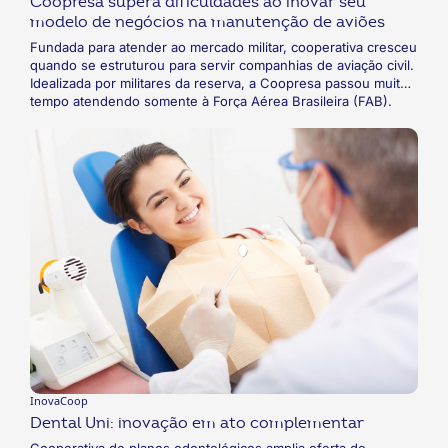
Coopresa supera dificuldades ao inovar seu
modelo de negócios na manutenção de aviões
Fundada para atender ao mercado militar, cooperativa cresceu
quando se estruturou para servir companhias de aviação civil.
Idealizada por militares da reserva, a Coopresa passou muito
tempo atendendo somente à Força Aérea Brasileira (FAB).
Enfrentando dificuldades após a mudança da frota, a
cooperativa elaborou um novo modelo de negócios, incluindo
a aviação civil na carteira de clientes e adicionando novos
serviços ao seu portfólio.
InovaCoop
Dental Uni: inovação em ato complementar
Cooperativa de planos odontológicos amplia oferta de