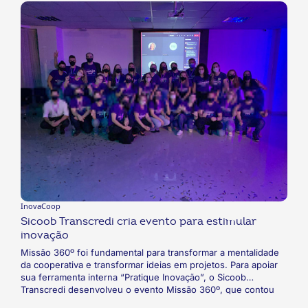
proposta de conhecer e investir em ideias surgidas em todas
as frentes da operação. O sucesso do programa se deu
devido ao processo gamificado e à atribuição de sentimento
de dono da ideia aos colaboradores.
InovaCoop
Sicoob Transcredi cria evento para estimular
inovação
Missão 360º foi fundamental para transformar a mentalidade
da cooperativa e transformar ideias em projetos. Para apoiar
sua ferramenta interna “Pratique Inovação”, o Sicoob
Transcredi desenvolveu o evento Missão 360º, que contou
com palestras e uma maratona de 36h para a defesa de