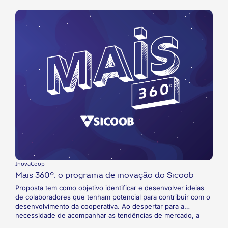
matriz aos doze pontos de atendimento, focadas tanto em
esclarecer dúvidas e apresentar novidades, quanto em ouvir
as dificuldades da equipe e desenvolver soluções conjuntas.
O resultado já pode ser mensurado em dados como
cooperados mais ativos na carteira e redução dos índices de
inadimplência e provisões.
InovaCoop
Mais 360º: o programa de inovação do Sicoob
Proposta tem como objetivo identificar e desenvolver ideias
de colaboradores que tenham potencial para contribuir com o
desenvolvimento da cooperativa. Ao despertar para a
necessidade de acompanhar as tendências de mercado, a
cooperativa criou o programa de inovação Mais 360º com a