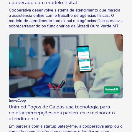
cooperado com modelo fisital
Cooperativa desenvolve sistema de atendimento que mescla
a assistência online com o trabalho de agências físicas. O
modelo de atendimento tradicional em agências físicas estava
sobrecarregando os funcionários da Sicredi Ouro Verde MT
devido ao número cada vez maior de cooperados. Pensando
em manter a melhor experiência possível aos clientes, a
cooperativa inovou e desenvolveu o modelo fisital. O projeto
permite a assistência pelo Whatsapp, mantendo uma
infraestrutura para atender também os cooperados no modelo
presencial.
InovaCoop
Unimed Poços de Caldas usa tecnologia para
coletar percepções dos pacientes e melhorar o
atendimento
Em parceria com a startup Safety4me, a cooperativa ampliou o
canal de comunicação com pacientes e familiares, com