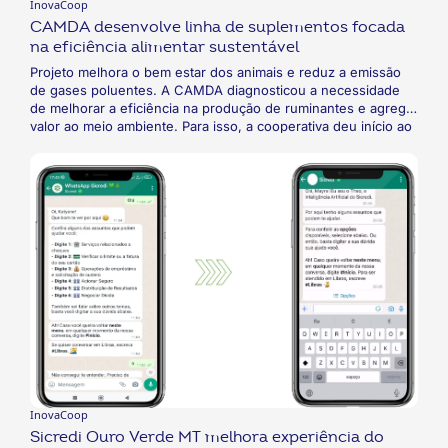
InovaCoop
CAMDA desenvolve linha de suplementos focada
na eficiência alimentar sustentável
Projeto melhora o bem estar dos animais e reduz a emissão
de gases poluentes. A CAMDA diagnosticou a necessidade
de melhorar a eficiência na produção de ruminantes e agregar
valor ao meio ambiente. Para isso, a cooperativa deu início ao
projeto de eficiência alimentar sustentável por meio da
Minercamda, sua linha de nutrição animal. Com foco nos
bovinos de corte, a CAMDA usa suplementos a fim de reduzir
as emissões de gás metano durante o processo pecuário.
Com isso, a cooperativa melhora o bem-estar dos animais e
torna sua produção mais ambientalmente responsável.
InovaCoop
Sicredi Ouro Verde MT melhora experiência do