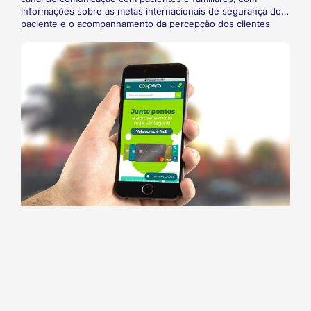
informações sobre as metas internacionais de segurança do
paciente e o acompanhamento da percepção dos clientes
através do Net Promoter . A Unimed Poços de Caldas
integrou a tecnologia desenvolvida por uma startup para
fortalecer seu processo de segurança do paciente a partir das
avaliações dos próprios pacientes. Para isso, é utilizada a
metodologia do Net Promoter Score (NPS). A cooperativa
coletou dados que mostram uma jornada de evolução em
todos os quesitos avaliados.
InovaCoop
Sicoob Coopera: muito além de um programa de
pontos
Após reformulação, iniciativa passa a oferecer marketplace e
lojas virtuais para os cooperados. Sicoob reformula programa
de pontos e inclui novas funcionalidades para melhorar a
experiência dos seus mais de 5,1 milhões de cooperados.