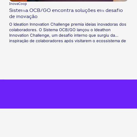
InovaCoop
Sistema OCB/GO encontra soluções em desafio
de inovação
O Ideation Innovation Challenge premia ideias inovadoras dos
colaboradores. O Sistema OCB/GO lançou o Ideathon
Innovation Challenge, um desafio interno que surgiu da
inspiração de colaboradores após visitarem o ecossistema de
inovação do Vale do Silício. A primeira edição visou estimular a
criatividade e colaboração interna, direcionando talentos para
a resolução de questões enfrentadas pelo sistema e
cooperativas goianas. Dado o êxito e engajamento
excepcionais, planos para edições futuras já estão em
andamento, consolidando a inovação como um compromisso
contínuo.
fab
fab
fab
fab
fab
fab
fa-
fa-
fa-
fa-
fa-
fa-
Indica