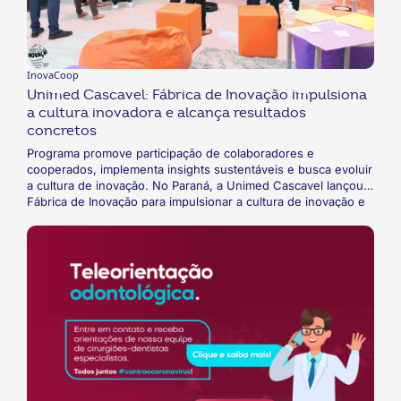
InovaCoop
Unimed Cascavel: Fábrica de Inovação impulsiona
a cultura inovadora e alcança resultados
concretos
Programa promove participação de colaboradores e
cooperados, implementa insights sustentáveis e busca evoluir
a cultura de inovação. No Paraná, a Unimed Cascavel lançou a
Fábrica de Inovação para impulsionar a cultura de inovação e
colher ideias dos colaboradores e cooperados. O programa
oferece bonificações por meio de uma moeda interna
(unimiles), que podem ser trocadas por brindes ou cartão de
crédito. Desde seu lançamento em 2022, mais de 250 ideias
foram sugeridas, resultando em implementações como a
substituição de mexedores de café de plástico por fibra de
coco e a criação de uniformes para gestantes.