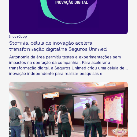
InovaCoop
Stormia: célula de inovação acelera
transformação digital na Seguros Unimed
Autonomia da área permitiu testes e experimentações sem
impactos na operação da companhia . Para acelerar a
transformação digital, a Seguros Unimed criou uma célula de
inovação independente para realizar pesquisas e
experimentações de soluções digitais para a companhia. A
autonomia da estrutura permitiu que testes e protótipos
fossem realizados sem impactos na operação da organização,
a exemplo do Super App lançado em 2020.