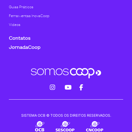
Guias Práticos
Ferramentas InovaCoop
Videos
Contatos
JornadaCoop
fab
fab
fab
fa-
fa-
fa-
instagram
youtube
facebook-
SISTEMA OCB © TODOS OS DIREITOS RESERVADOS.
f