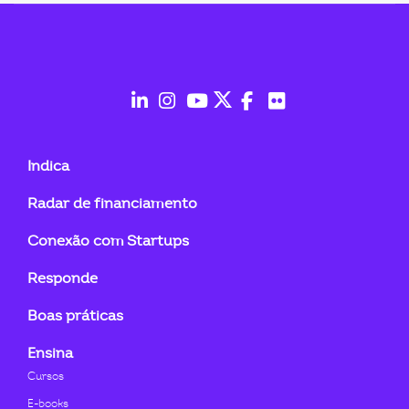
ook-
fab
fab
fab
fab
fab
fab
fa-
fa-
fa-
fa-
fa-
fa-
Indica
linkedin-
instagram
youtube
twitter
facebook-
flickr
Radar de financiamento
in
f
Conexão com Startups
Responde
Boas práticas
Ensina
Cursos
E-books