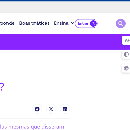
Pesqu
sponde
Boas práticas
Ensina
Entrar
?
o elas mesmas que disseram