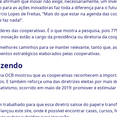
e afirmam que inovar não exige, necessariamente, um inves
 para as ações inovadoras faz toda a diferença para o fut
io Lopes de Freitas, “Mais do que estar na agenda das coo
 faz nada!”.
íderes das cooperativas. É o que mostra a pesquisa, pois 
 inovação estão a cargo da presidência ou diretoria da coo
 melhores caminhos para se manter relevante, tanto que, as
ntos estratégicos elaborados pelas cooperativas.
azendo
tema OCB mostrou que as cooperativas reconhecem a import
s. E também reforça uma das diretrizes eleitas por mais de
ativismo, ocorrido em maio de 2019: promover e estimular 
 trabalhado para que essa diretriz saísse do papel e trans
 lançou este site, onde é possível encontrar cases, cursos, f