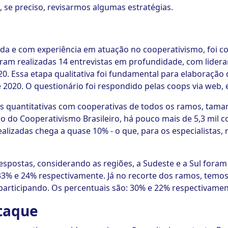
e, se preciso, revisarmos algumas estratégias.
da e com experiência em atuação no cooperativismo, foi c
oram realizadas 14 entrevistas em profundidade, com lider
20. Essa etapa qualitativa foi fundamental para elaboração
2020. O questionário foi respondido pelas coops via web, e
as quantitativas com cooperativas de todos os ramos, tam
o do Cooperativismo Brasileiro, há pouco mais de 5,3 mil c
 realizadas chega a quase 10% - o que, para os especialista
espostas, considerando as regiões, a Sudeste e a Sul foram
33% e 24% respectivamente. Já no recorte dos ramos, temo
participando. Os percentuais são: 30% e 22% respectivamen
taque