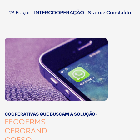
ook-
2ª Edição:
INTERCOOPERAÇÃO
| Status:
Concluído
COOPERATIVAS QUE BUSCAM A SOLUÇÃO:
FECOERMS
CERGRAND