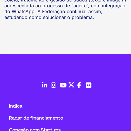
acrescentada ao processo de “aceite”, com integração
do WhatsApp. A Federação continua, assim,
estudando como solucionar o problema.
fab
fab
fab
fab
fab
fab
fa-
fa-
fa-
fa-
fa-
fa-
Indica
linkedin-
instagram
youtube
twitter
facebook-
flickr
Radar de financiamento
in
f
Conexão com Startups