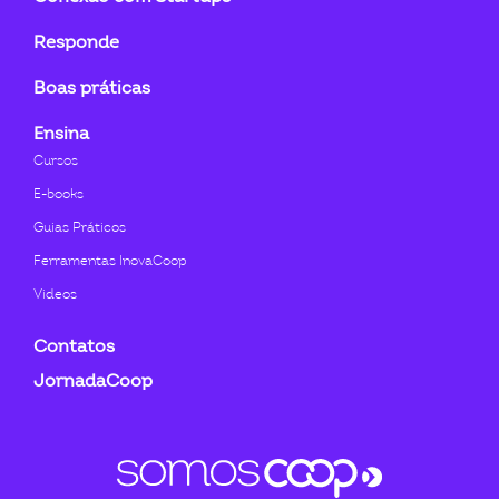
Responde
Boas práticas
Ensina
Cursos
E-books
Guias Práticos
Ferramentas InovaCoop
Videos
Contatos
JornadaCoop