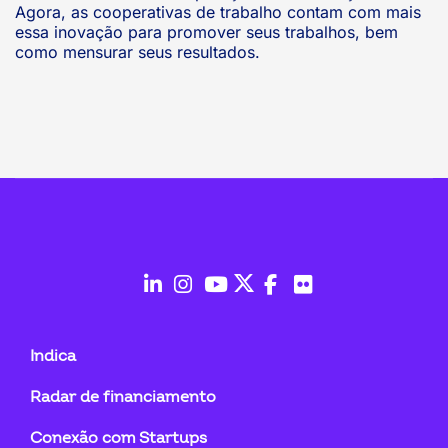
Agora, as cooperativas de trabalho contam com mais
essa inovação para promover seus trabalhos, bem
como mensurar seus resultados.
fab
fab
fab
fab
fab
fab
fa-
fa-
fa-
fa-
fa-
fa-
Indica
linkedin-
instagram
youtube
twitter
facebook-
flickr
Radar de financiamento
in
f
Conexão com Startups