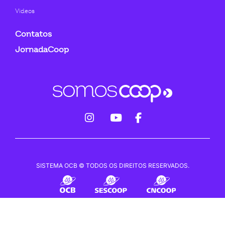
Videos
Contatos
JornadaCoop
fab
fab
fab
fa-
fa-
fa-
instagram
youtube
facebook-
SISTEMA OCB © TODOS OS DIREITOS RESERVADOS.
f