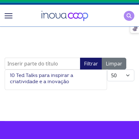
Pesqu
Inserir parte do título
Filtrar
Limpar
Mostrar #
10 Ted Talks para inspirar a
criatividade e a inovação