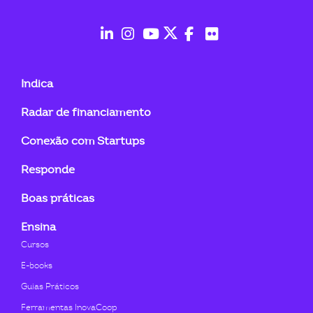
ook-
fab
fab
fab
fab
fab
fab
fa-
fa-
fa-
fa-
fa-
fa-
Indica
linkedin-
instagram
youtube
twitter
facebook-
flickr
Radar de financiamento
in
f
Conexão com Startups
Responde
Boas práticas
Ensina
Cursos
E-books
Guias Práticos
Ferramentas InovaCoop