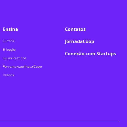
Ensina
Contatos
JornadaCoop
Cursos
E-books
Conexão com Startups
Guias Práticos
Ferramentas InovaCoop
Videos