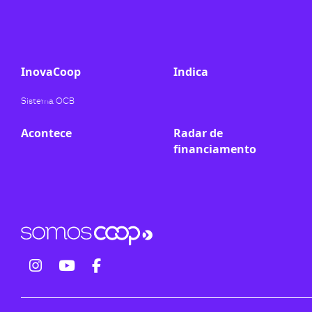
ook-
InovaCoop
Indica
Sistema OCB
Acontece
Radar de
financiamento
fab
fab
fab
fa-
fa-
fa-
instagram
youtube
facebook-