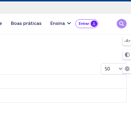
Pesqu
e
Boas práticas
Ensina
Entrar
Mostrar #