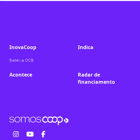
ook-
InovaCoop
Indica
Sistema OCB
Acontece
Radar de
financiamento
fab
fab
fab