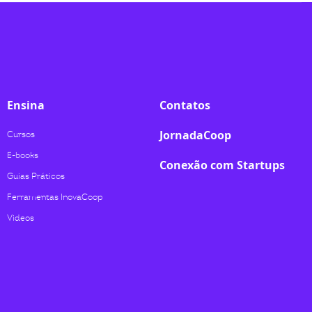
Ensina
Contatos
JornadaCoop
Cursos
E-books
Conexão com Startups
Guias Práticos
Ferramentas InovaCoop
Videos