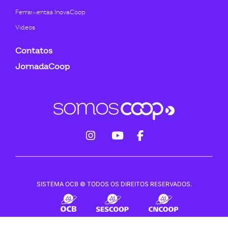
Ferramentas InovaCoop
Videos
Contatos
JornadaCoop
fab
fab
fab
fa-
fa-
fa-
instagram
youtube
facebook-
SISTEMA OCB © TODOS OS DIREITOS RESERVADOS.
f