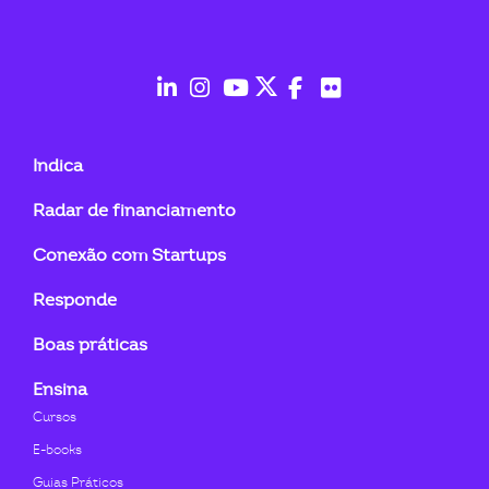
ook-
fab
fab
fab
fab
fab
fab
fa-
fa-
fa-
fa-
fa-
fa-
Indica
linkedin-
instagram
youtube
twitter
facebook-
flickr
Radar de financiamento
in
f
Conexão com Startups
Responde
Boas práticas
Ensina
Cursos
E-books
Guias Práticos