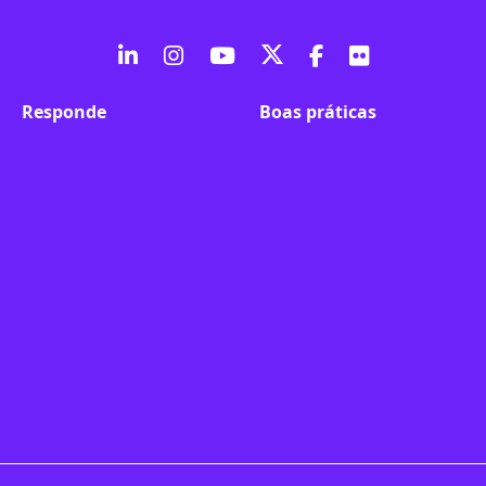
fab
fab
fab
fab
fab
fab
fa-
fa-
fa-
fa-
fa-
fa-
Responde
Boas práticas
linkedin-
instagram
youtube
twitter
facebook-
flickr
in
f