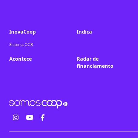
ook-
InovaCoop
Indica
Sistema OCB
Acontece
Radar de
financiamento
fab
fab
fab
fa-
fa-
fa-
instagram
youtube
facebook-