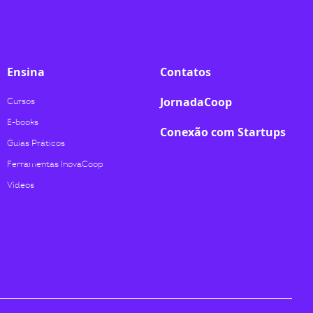
Ensina
Contatos
JornadaCoop
Cursos
E-books
Conexão com Startups
Guias Práticos
Ferramentas InovaCoop
Videos