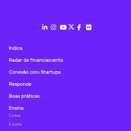
ook-
fab
fab
fab
fab
fab
fab
fa-
fa-
fa-
fa-
fa-
fa-
Indica
linkedin-
instagram
youtube
twitter
facebook-
flickr
Radar de financiamento
in
f
Conexão com Startups
Responde
Boas práticas
Ensina
Cursos
E-books