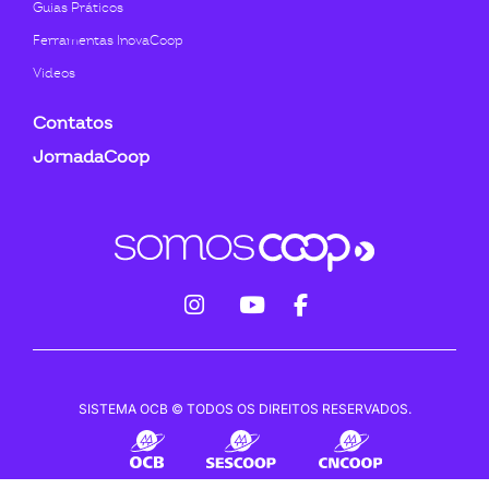
Guias Práticos
Ferramentas InovaCoop
Videos
Contatos
JornadaCoop
fab
fab
fab
fa-
fa-
fa-
instagram
youtube
facebook-
SISTEMA OCB © TODOS OS DIREITOS RESERVADOS.
f