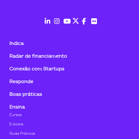
ook-
fab
fab
fab
fab
fab
fab
fa-
fa-
fa-
fa-
fa-
fa-
Indica
linkedin-
instagram
youtube
twitter
facebook-
flickr
Radar de financiamento
in
f
Conexão com Startups
Responde
Boas práticas
Ensina
Cursos
E-books
Guias Práticos