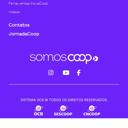
Ferramentas InovaCoop
Videos
Contatos
JornadaCoop
fab
fab
fab
fa-
fa-
fa-
instagram
youtube
facebook-
SISTEMA OCB © TODOS OS DIREITOS RESERVADOS.
f