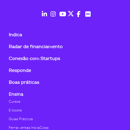
ook-
fab
fab
fab
fab
fab
fab
fa-
fa-
fa-
fa-
fa-
fa-
Indica
linkedin-
instagram
youtube
twitter
facebook-
flickr
Radar de financiamento
in
f
Conexão com Startups
Responde
Boas práticas
Ensina
Cursos
E-books
Guias Práticos
Ferramentas InovaCoop