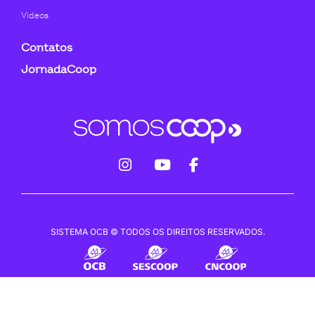
Videos
Contatos
JornadaCoop
fab
fab
fab
fa-
fa-
fa-
instagram
youtube
facebook-
SISTEMA OCB © TODOS OS DIREITOS RESERVADOS.
f