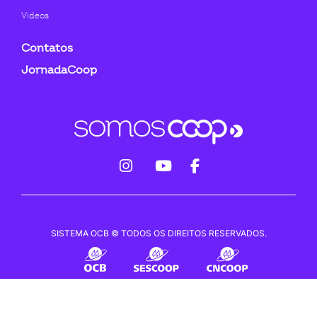
Videos
Contatos
JornadaCoop
fab
fab
fab
fa-
fa-
fa-
instagram
youtube
facebook-
SISTEMA OCB © TODOS OS DIREITOS RESERVADOS.
f