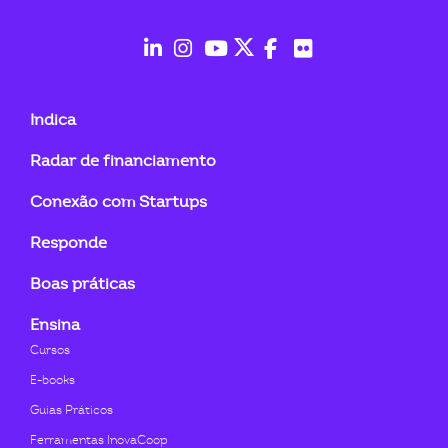
ook-
fab
fab
fab
fab
fab
fab
fa-
fa-
fa-
fa-
fa-
fa-
Indica
linkedin-
instagram
youtube
twitter
facebook-
flickr
Radar de financiamento
in
f
Conexão com Startups
Responde
Boas práticas
Ensina
Cursos
E-books
Guias Práticos
Ferramentas InovaCoop