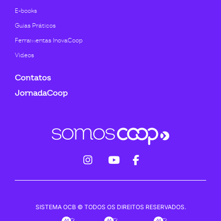
E-books
Guias Práticos
Ferramentas InovaCoop
Videos
Contatos
JornadaCoop
fab
fab
fab
fa-
fa-
fa-
instagram
youtube
facebook-
SISTEMA OCB © TODOS OS DIREITOS RESERVADOS.
f