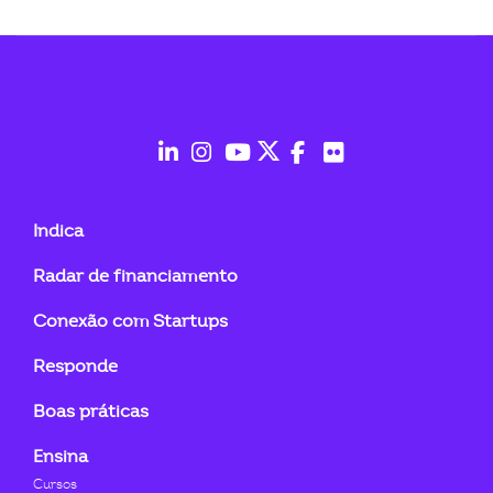
ook-
fab
fab
fab
fab
fab
fab
fa-
fa-
fa-
fa-
fa-
fa-
Indica
linkedin-
instagram
youtube
twitter
facebook-
flickr
Radar de financiamento
in
f
Conexão com Startups
Responde
Boas práticas
Ensina
Cursos