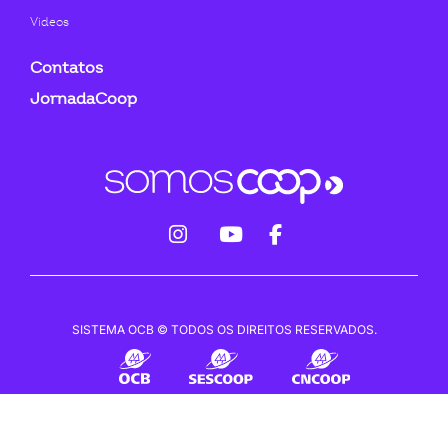
Videos
Contatos
JornadaCoop
fab
fab
fab
fa-
fa-
fa-
instagram
youtube
facebook-
SISTEMA OCB © TODOS OS DIREITOS RESERVADOS.
f