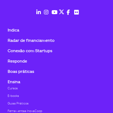
ook-
fab
fab
fab
fab
fab
fab
fa-
fa-
fa-
fa-
fa-
fa-
Indica
linkedin-
instagram
youtube
twitter
facebook-
flickr
Radar de financiamento
in
f
Conexão com Startups
Responde
Boas práticas
Ensina
Cursos
E-books
Guias Práticos
Ferramentas InovaCoop