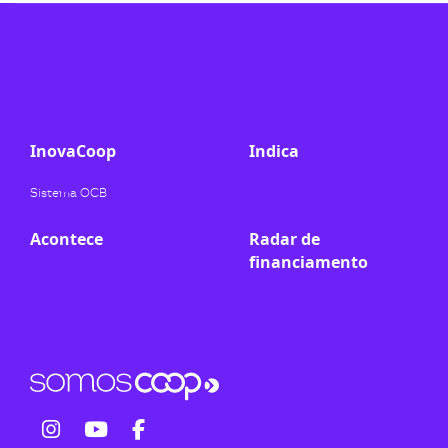
ook-
InovaCoop
Indica
Sistema OCB
Acontece
Radar de
financiamento
fab
fab
fab