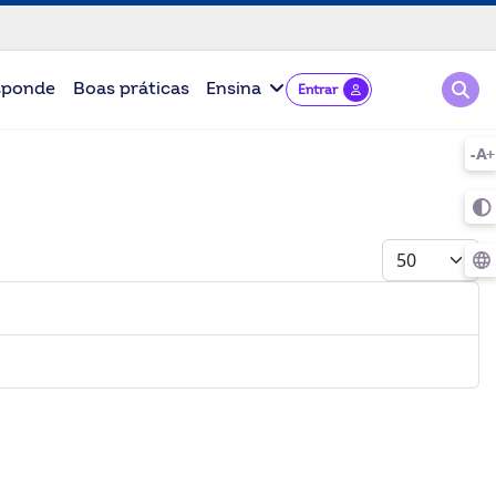
Pesqu
sponde
Boas práticas
Ensina
Entrar
Mostrar #