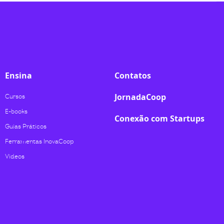
Ensina
Contatos
JornadaCoop
Cursos
E-books
Conexão com Startups
Guias Práticos
Ferramentas InovaCoop
Videos