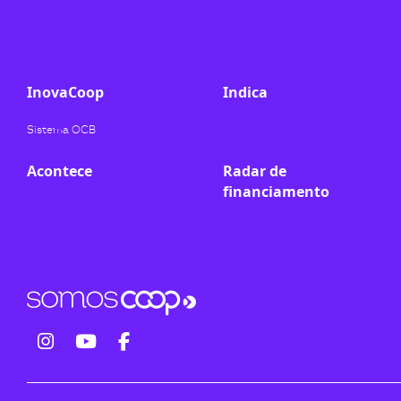
ook-
InovaCoop
Indica
Sistema OCB
Acontece
Radar de
financiamento
fab
fab
fab
fa-
fa-
fa-
instagram
youtube
facebook-