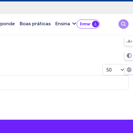
Pesqu
sponde
Boas práticas
Ensina
Entrar
Mostrar #