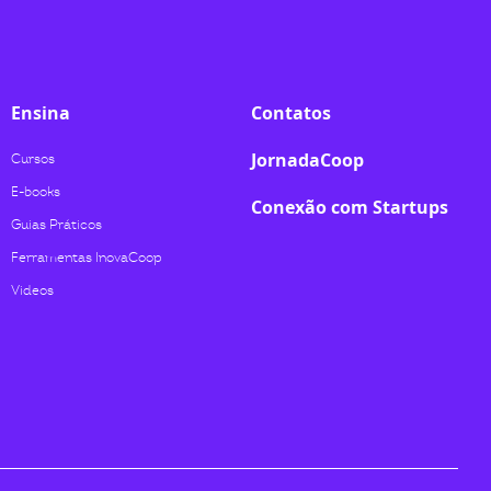
Ensina
Contatos
JornadaCoop
Cursos
E-books
Conexão com Startups
Guias Práticos
Ferramentas InovaCoop
Videos