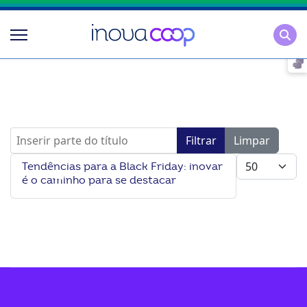
Pesqu
Inserir parte do título
Filtrar
Limpar
Mostrar #
Tendências para a Black Friday: inovar
é o caminho para se destacar