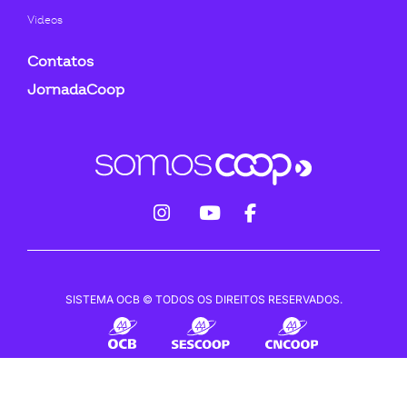
Videos
Contatos
JornadaCoop
fab
fab
fab
fa-
fa-
fa-
instagram
youtube
facebook-
SISTEMA OCB © TODOS OS DIREITOS RESERVADOS.
f