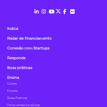
ook-
fab
fab
fab
fab
fab
fab
fa-
fa-
fa-
fa-
fa-
fa-
Indica
linkedin-
instagram
youtube
twitter
facebook-
flickr
Radar de financiamento
in
f
Conexão com Startups
Responde
Boas práticas
Ensina
Cursos
E-books
Guias Práticos
Ferramentas InovaCoop