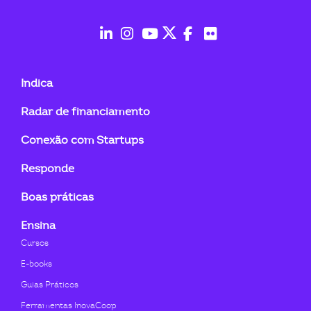
ook-
fab
fab
fab
fab
fab
fab
fa-
fa-
fa-
fa-
fa-
fa-
Indica
linkedin-
instagram
youtube
twitter
facebook-
flickr
Radar de financiamento
in
f
Conexão com Startups
Responde
Boas práticas
Ensina
Cursos
E-books
Guias Práticos
Ferramentas InovaCoop