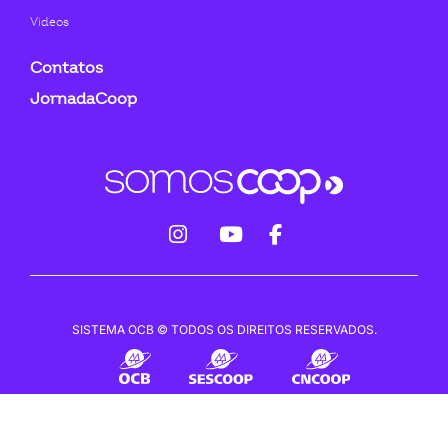
Videos
Contatos
JornadaCoop
fab
fab
fab
fa-
fa-
fa-
instagram
youtube
facebook-
SISTEMA OCB © TODOS OS DIREITOS RESERVADOS.
f