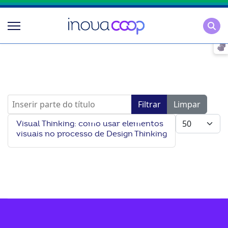
Pesqu
Inserir parte do título
Filtrar
Limpar
Mostrar #
Visual Thinking: como usar elementos
visuais no processo de Design Thinking