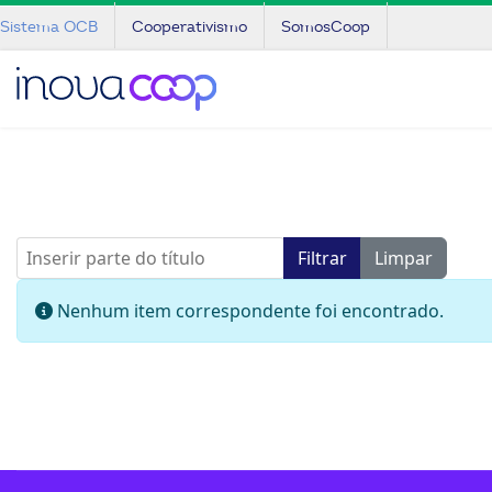
Sistema OCB
Cooperativismo
SomosCoop
Inserir parte do título
Filtrar
Limpar
Informação
Nenhum item correspondente foi encontrado.