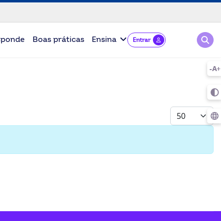
Pesqu
sponde
Boas práticas
Ensina
Entrar
Mostrar #