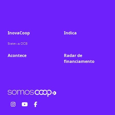
ook-
InovaCoop
Indica
Sistema OCB
Acontece
Radar de
financiamento
fab
fab
fab
fa-
fa-
fa-