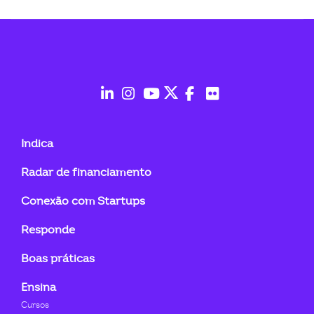
ook-
fab
fab
fab
fab
fab
fab
fa-
fa-
fa-
fa-
fa-
fa-
Indica
linkedin-
instagram
youtube
twitter
facebook-
flickr
Radar de financiamento
in
f
Conexão com Startups
Responde
Boas práticas
Ensina
Cursos