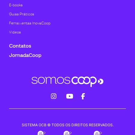
E-books
Guias Práticos
Ferramentas InovaCoop
Videos
Contatos
JornadaCoop
fab
fab
fab
fa-
fa-
fa-
instagram
youtube
facebook-
SISTEMA OCB © TODOS OS DIREITOS RESERVADOS.
f